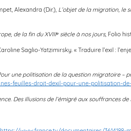
pet, Alexandra (Dir.),
L’objet de la migration, le s
ope, de la fin du XVIIIᵉ siècle à nos jours
, Folio his
oline Saglio-Yatzimirsky. « Traduire l’exil : l’en
 Pour une politisation de la question migratoire – 
es-feuilles-droit-dexil-pour-une-politisation-de
ce. Des illusions de l’émigré aux souffrances de 
https://www.france.tv/documentaires/3614188-mi