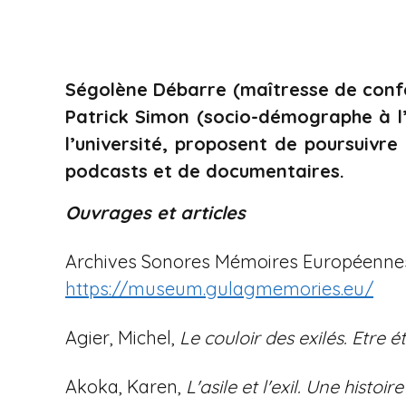
i
p
a
l
Ségolène Débarre (maîtresse de confé
Patrick Simon (socio-démographe à l’
l’université, proposent de poursuivre
podcasts et de documentaires.
Ouvrages et articles
Archives Sonores Mémoires Européennes d
https://museum.gulagmemories.eu/
Agier, Michel,
Le couloir des exilés. Etr
Akoka, Karen,
L'asile et l'exil. Une histoi