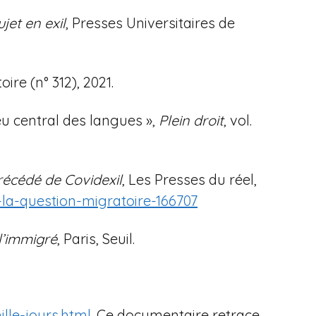
ujet en exil
, Presses Universitaires de
toire (n° 312), 2021.
jeu central des langues »,
Plein droit
, vol.
précédé de Covidexil
, Les Presses du réel,
-la-question-migratoire-166707
l’immigré
, Paris, Seuil.
lle-jours.html
. Ce documentaire retrace