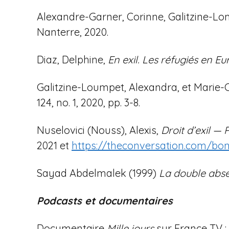
Alexandre-Garner, Corinne, Galitzine-Lom
Nanterre, 2020.
Diaz, Delphine,
En exil. Les réfugiés en Eur
Galitzine-Loumpet, Alexandra, et Marie-Car
124, no. 1, 2020, pp. 3-8.
Nuselovici (Nouss), Alexis,
Droit d’exil —
2021 et
https://theconversation.com/bonn
Sayad Abdelmalek (1999)
La double absen
Podcasts et documentaires
Documentaire
Mille jours
sur France TV :