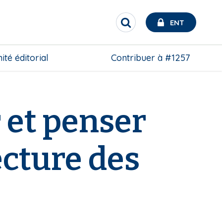
ENT
R
e
c
h
té éditorial
Contribuer à #1257
e
r
c
h
e
 et penser
r
lecture des