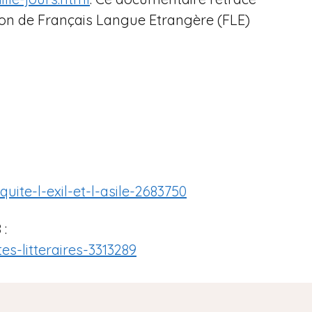
ation de Français Langue Etrangère (FLE)
te-l-exil-et-l-asile-2683750
 :
s-litteraires-3313289