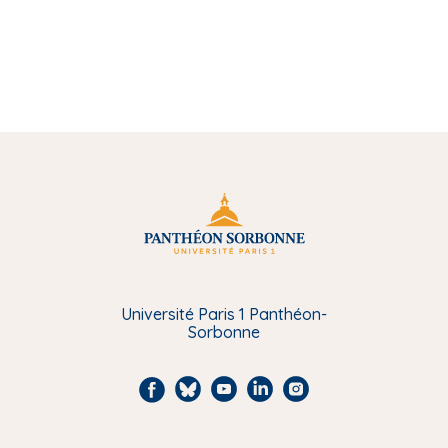
Université Paris 1 Panthéon-
Sorbonne
F
B
Y
L
I
a
l
o
i
n