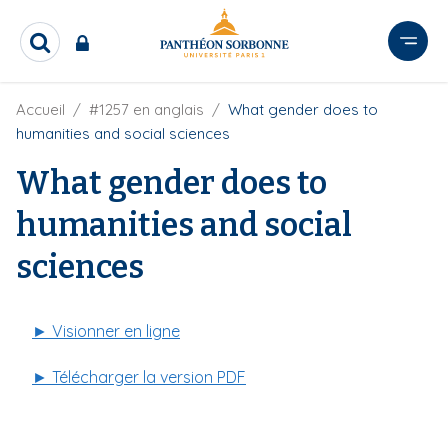
A
l
R
l
e
e
c
r
F
Accueil
#1257 en anglais
What gender does to
h
i
e
a
humanities and social sciences
l
r
u
d
c
What gender does to
c
'
h
o
A
e
humanities and social
r
n
r
i
t
sciences
a
e
n
e
n
u
► Visionner en ligne
p
r
► Télécharger la version PDF
i
n
c