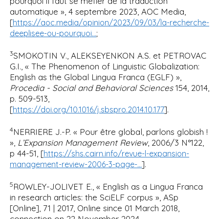
pourquoi il faut se méfier de la traduction
automatique », 4 septembre 2023, AOC Media,
[
https://aoc.media/opinion/2023/09/03/la-recherche-
;
deeplisee-ou-pourquoi…
3
SMOKOTIN V., ALEKSEYENKON A.S. et PETROVAC
G.I., « The Phenomenon of Linguistic Globalization:
English as the Global Lingua Franca (EGLF) »,
Procedia - Social and Behavioral Sciences
154, 2014,
p. 509-513,
[
].
https://doi.org/10.1016/j.sbspro.2014.10.177
4
NERRIERE J.-P. « Pour être global, parlons globish !
»,
L’Expansion Management Review
, 2006/3 N°122,
p 44-51, [
https://shs.cairn.info/revue-l-expansion-
].
management-review-2006-3-page-…
5
ROWLEY-JOLIVET E., « English as a Lingua Franca
in research articles: the SciELF corpus », ASp
[Online], 71 | 2017, Online since 01 March 2018,
connection on 22 November 2024,