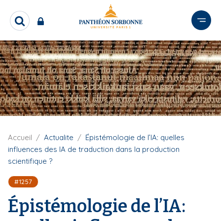
A
l
R
l
e
e
c
r
h
e
a
r
u
c
c
h
o
e
n
r
t
e
F
Accueil
Actualite
Épistémologie de l’IA: quelles
i
n
influences des IA de traduction dans la production
l
u
scientifique ?
d
p
'
#1257
r
A
r
i
Épistémologie de l’IA:
i
n
a
c
n